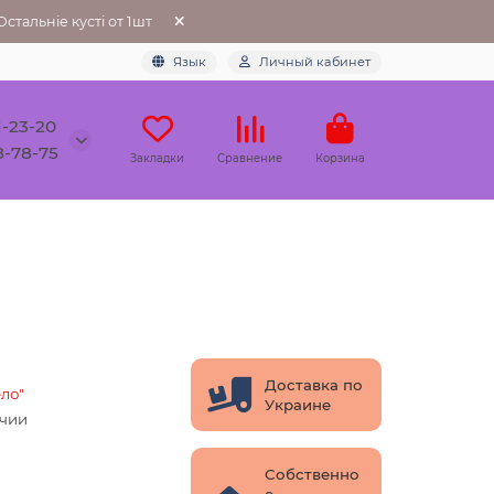
тальніе кусті от 1шт
Язык
Личный кабинет
1-23-20
8-78-75
Закладки
Сравнение
Корзина
Доставка по
ло"
Украине
ичии
Собственно
е