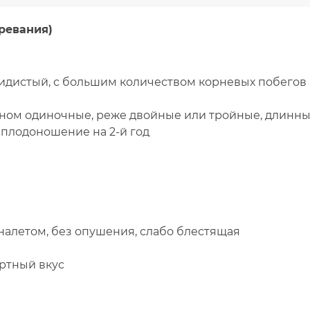
зревания)
идистый, с большим количеством корневых побегов
вном одиночные, реже двойные или тройные, длинн
 плодоношение на 2-й год
 налетом, без опушения, слабо блестящая
ертный вкус