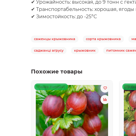
✔
Урожайность:
высокая, до 9 тонн с гект
✔
Транспортабельность:
хорошая, ягоды 
✔
Зимостойкость:
до -25°C
саженцы крыжовника
сорта крыжовника
м
саджанці агрусу
крыжовник
питомник саже
Похожие товары
Лидер продаж!
Лидер