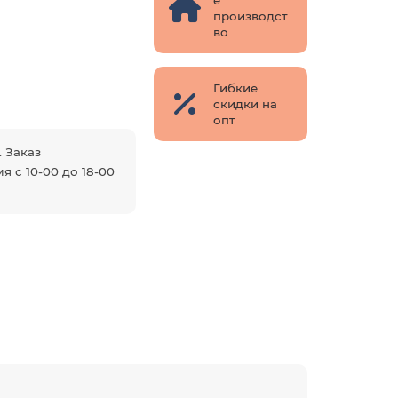
производст
во
Гибкие
скидки на
опт
. Заказ
я с 10-00 до 18-00