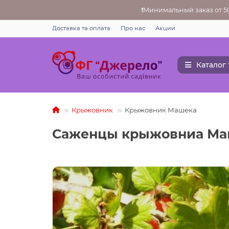
❗Минимальный заказ от 500
Доставка та оплата
Про нас
Акции
Каталог
Крыжовник
Крыжовник Машека
Саженцы крыжовниа Ма