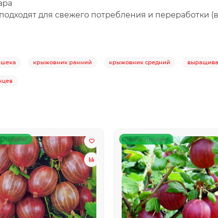
ара
подходят для свежего потребления и переработки (
ашека
крыжовник ранний
крыжовник средний
выращива
нцев
 продаж!
Лидер продаж!