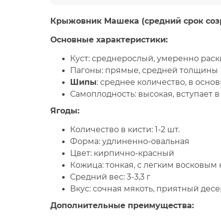
Крыжовник
Машека
(средний срок со
Основные
характеристики
:
Куст:
среднерослый, умеренно раск
Пагоны:
прямые, средней толщины
Шипы
:
среднее количество, в осно
Самоплодность:
высокая, вступает в
Ягоды
:
Количество в кисти: 1-2 шт.
Форма: удлиненно-овальная
Цвет: кирпично-красный
Кожица: тонкая, с легким восковым
Средний вес: 3-3,3 г
Вкус: сочная мякоть, приятный дес
Дополнительные
преимущества
: