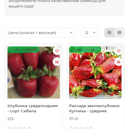
ассортименте только качественные саженцы для
вашего сада!
Лидер продаж!
Лидер продаж!
Клубника средепоздняя
Рассада землеклубники
- сорт Сибила
Купчиха - средняя
225-
171-01