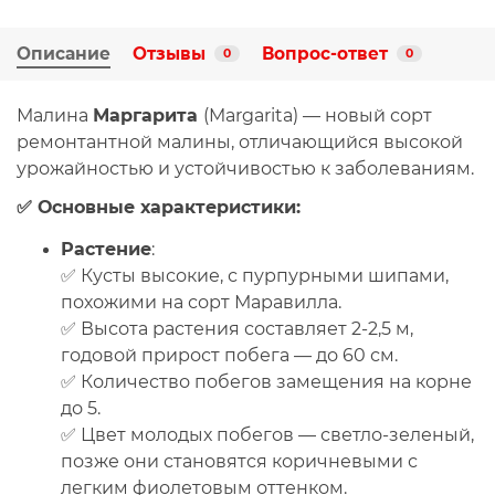
Описание
Отзывы
Вопрос-ответ
0
0
Малина
Маргарита
(Margarita)
— новый сорт
ремонтантной малины, отличающийся высокой
урожайностью и устойчивостью к заболеваниям.
✅ Основные характеристики:
Растение
:
✅ Кусты высокие, с пурпурными шипами,
похожими на сорт
Маравилла
.
✅ Высота растения составляет
2-2,5 м
,
годовой прирост побега — до
60 см
.
✅ Количество побегов замещения на корне
до
5
.
✅ Цвет молодых побегов — светло-зеленый,
позже они становятся коричневыми с
легким фиолетовым оттенком.