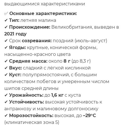
выдающимися характеристиками
✅
Основные характеристики:
✔
Тип:
летняя малина
✔
Происхождение:
Великобритания, выведен в
2021 году
✔
Срок
созревания:
поздний (июль–август)
✔
Ягоды:
крупные, конической формы,
насыщенно-красного цвета
✔
Средняя масса:
около
8 г
(до 8,3 г)
✔
Вкус:
сладкий с лёгкой кислинкой
✔
Куст:
полупрямостоячий, с большим
количеством побегов и умеренным числом
шипов средней длины
✔
Урожайность:
до
1,6 кг
с куста
✔
Устойчивость:
высокая устойчивость к
антракнозу и малиновому долгоносику
✔
Морозостойкость:
высокая, до
–29°C
(климатическая зона 5)