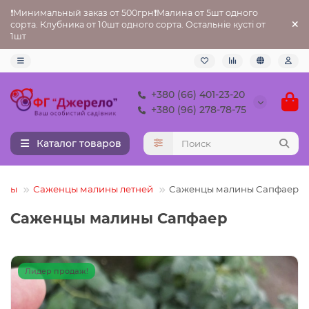
❗Минимальный заказ от 500грн❗Малина от 5шт одного
сорта. Клубника от 10шт одного сорта. Остальніе кусті от
1шт
+380 (66) 401-23-20
+380 (96) 278-78-75
Каталог товаров
ины
Саженцы малины летней
Саженцы малины Сапфаер
Саженцы малины Сапфаер
Лидер продаж!