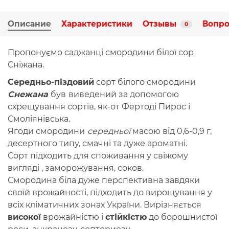
Описание
Характеристики
Отзывы
Вопро
0
Пропонуємо саджанці смородини білої сор
Сніжана.
Середньо-піздовий
сорт білого смородини
Снежана
був
виведений за допомогою
схрещування сортів, як-от Фертоді Пирос і
Смоліянівська.
Ягоди смородини
середньої
масою від 0,6-0,9 г,
десертного типу, смачні та дуже ароматні.
Сорт підходить для споживання у свіжому
вигляді , заморожування, соков.
Смородина біла дуже перспективна завдяки
своїй врожайності, підходить до вирощування у
всіх кліматичних зонах України. Вирізняється
високої
врожайністю і
стійкістю
до борошнистої