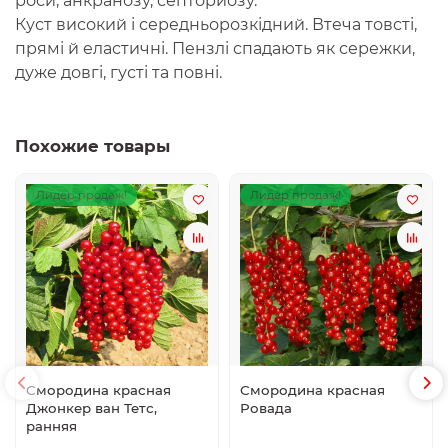
роси, анкранозу, септориозу.
Куст високий і середньорозкідний. Втеча товсті,
прямі й еластичні. Пензлі спадають як сережки,
дуже довгі, густі та повні.
Похожие товары
Лидер продаж!
Лидер продаж!
Смородина красная
Смородина красная
Джонкер ван Тетс,
Ровада
ранняя