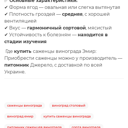
✅
Основные характеристики:
✔ Форма ягод — овальная или слегка вытянутая
✔ Плотность гроздей —
средняя
, с хорошей
вентиляцией
✔ Вкус —
гармоничный сортовой
, мясистый
✔ Устойчивость к болезням —
находится в
стадии изучения
Где
купить
саженцы винограда Эмир:
Приобрести
саженцы
можно у
производитель —
питомник
Джерело
, с доставкой
по всей
Украине
.
саженцы винограда
виноград столовый
виноград емир
купить саженцы винограда
питомник саженцев винограда
сорта винограда