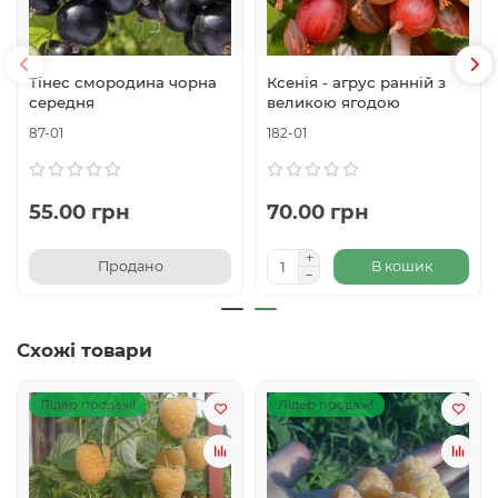
Тінес смородина чорна
Ксенія - агрус ранній з
середня
великою ягодою
87-01
182-01
55.00 грн
70.00 грн
Продано
В кошик
Схожі товари
Лідер продаж!
Лідер продаж!