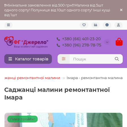
❗Мінімальне замовлення від 500 грн❗ Малина від 5шт
одного сорту! Полуниця від 10шт одного сорту! Інші кущі
від 1шт
+380 (66) 401-23-20
+380 (96) 278-78-75
Каталог товарів
аджанці ремонтантної малини
Імара - ремонтантна малина
Саджанці малини ремонтантної
Імара
Лідер продаж!