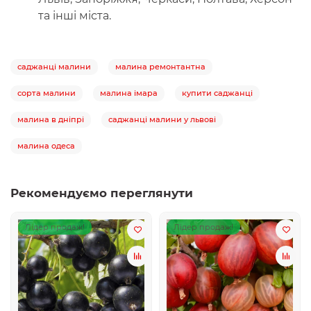
та інші міста.
саджанці малини
малина ремонтантна
сорта малини
малина імара
купити саджанці
малина в дніпрі
саджанці малини у львові
малина одеса
Рекомендуємо переглянути
Лідер продаж!
Лідер продаж!