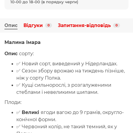
10-00 до 18-00 (в порядку черги)
Опис
Відгуки
Запитання-відповідь
0
0
Малина
Імара
Опис
сорту:
✅
Новий сорт
, виведений у Нідерландах.
✅
Сезон збору врожаю
на тиждень пізніше,
ніж у сорту Полка.
✅ Кущі
сильнорослі
, з розгалуженими
стеблами і невеликими шипами.
Плоди:
✅
Великі
ягоди
вагою до 9 грамів, округло-
конічної форми.
✅
Червоний колір
, не такий темний, як у