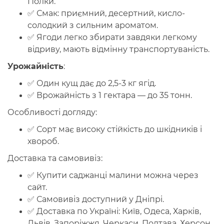
Полки.
✅
Смак
: приємний, десертний, кисло-
солодкий з сильним ароматом.
✅ Ягоди
легко збирати
завдяки легкому
відриву, мають
відмінну транспортуваність
.
Урожайність
:
✅ Один кущ дає
до 2,5-3 кг ягід
.
✅ Врожайність з 1 гектара —
до 35 тонн
.
Особливості догляду:
✅ Сорт має
високу стійкість
до шкідників і
хвороб.
Доставка та самовивіз:
✅ Купити саджанці малини можна через
сайт.
✅
Самовивіз
доступний у
Дніпрі
.
✅
Доставка по Україні
: Київ, Одеса, Харків,
Львів, Запоріжжя, Черкаси, Полтава, Херсон