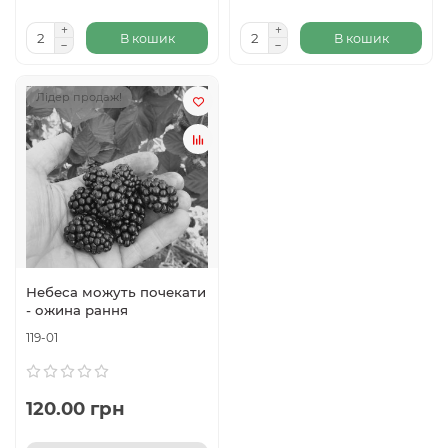
В кошик
В кошик
Лідер продаж!
Небеса можуть почекати
- ожина рання
119-01
120.00 грн