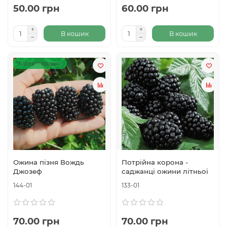
50.00 грн
60.00 грн
В кошик
В кошик
Лідер продаж!
Ожина пізня Вождь
Потрійна корона -
Джозеф
саджанці ожини літньої
144-01
133-01
70.00 грн
70.00 грн