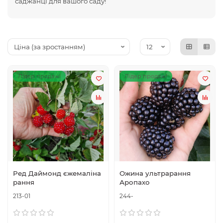
саджанці для вашого саду!
Лідер продаж!
Лідер продаж!
Ред Даймонд єжемаліна
Ожина ультрарання
рання
Аропахо
213-01
244-