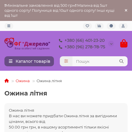
❗Мінімальне замовлення від 500 грн❗ Малина від 5шт
одного сорту! Полуниця від 10шт одного сорту! Інші кущі
від 1шт
+380 (66) 401-23-20
+380 (96) 278-78-75
Каталог товарів
Ожина
Ожина літня
Ожина літня
Ожина літня
В нас ви можете придбати
Ожина літня за вигідними
цінами, всього від
50.00 грн грн, в нашому асортименті тільки якісні