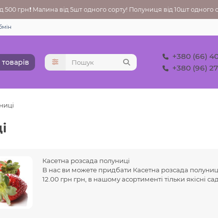
 500 грн❗ Малина від 5шт одного сорту! Полуниця від 10шт одного со
бмін
+380 (66) 4
 товарів
+380 (96) 2
ниці
і
Касетна розсада полуниці
В нас ви можете придбати
Касетна розсада полуниці
12.00 грн грн, в нашому асортименті тільки якісні с