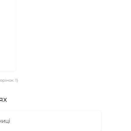
орінок: 1)
ях
ниці