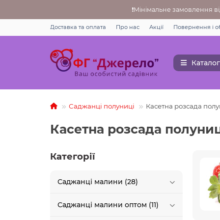
❗Мінімальне замовлення від
Доставка та оплата
Про нас
Акції
Повернення i о
Каталог
Саджанці полуниці
Касетна розсада полу
Касетна розсада полуниц
Категорії
Саджанці малини (28)
Саджанці малини оптом (11)