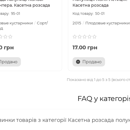
нтера. Касетна розсада
Касетна розсада
95-01
50-01
овые кустарники
Сорт/
2015
Плодовые кустарники
ид
0 грн
17.00 грн
Продано
Продано
Показано від 1 до 5 з 5 (всього ст
FAQ у категорі
инки товарів з категорії Касетна розсада полу