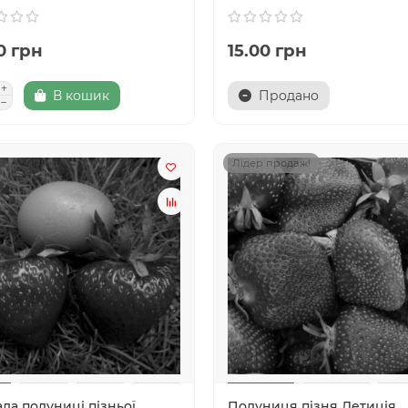
0 грн
15.00 грн
В кошик
Продано
Лідер продаж!
да полуниці пізньої
Полуниця пізня Летиція.