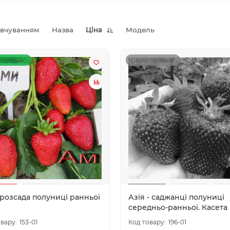
овчуванням
Назва
Ціна
Модель
 продаж!
Лідер продаж!
 розсада полуниці ранньої
Азія - саджанці полуниці
середньо-ранньої. Касета
153-01
196-01