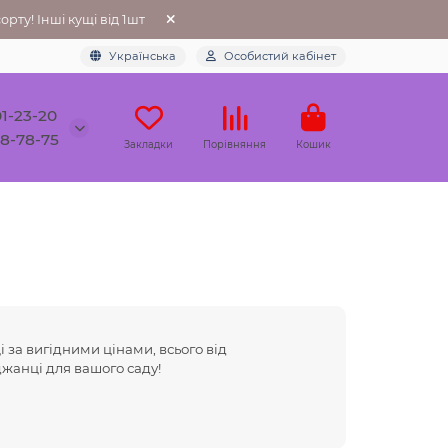
рту! Інші кущі від 1шт
Українська
Особистий кабінет
01-23-20
78-78-75
Закладки
Порівняння
Кошик
 за вигідними цінами, всього від
аджанці для вашого саду!