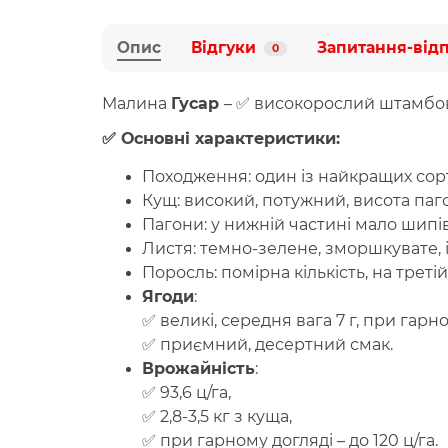
Опис
Відгуки
Запитання-від
0
Малина
Гусар
– ✅ високорослий штамбовий
✅ Основні
характеристики
:
Походження
: один із найкращих сор
Кущ
: високий, потужний, висота пагон
Пагони
: у нижній частині мало шипі
Листя
: темно-зелене, зморшкувате,
Поросль
: помірна кількість, на трет
Ягоди
:
✅ великі, середня вага 7 г, при гарном
✅ приємний, десертний смак.
Врожайність
:
✅ 93,6 ц/га,
✅ 2,8-3,5 кг з куща,
✅ при гарному догляді – до 120 ц/га.