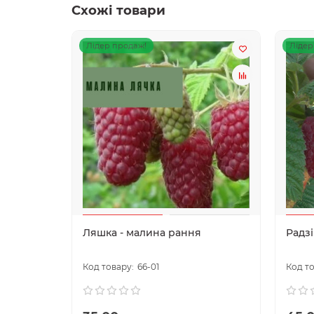
Схожі товари
Лідер продаж!
Лідер
Ляшка - малина рання
Радз
66-01