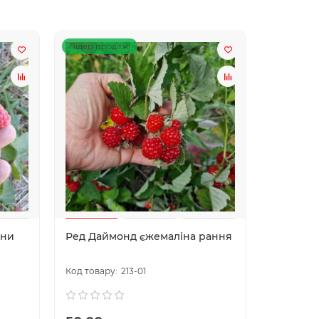
Лідер продаж!
Лідер про
ини
Ред Даймонд єжемаліна рання
Краса Ук
213-01