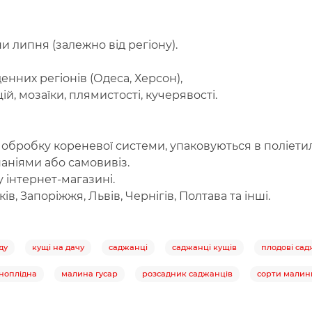
 липня (залежно від регіону).
енних регіонів (Одеса, Херсон),
ій, мозаїки, плямистості, кучерявості.
обробку кореневої системи, упаковуються в поліетил
аніями або самовивіз.
 інтернет-магазині.
ків, Запоріжжя, Львів, Чернігів, Полтава та інші.
ду
кущі на дачу
саджанці
саджанці кущів
плодові сад
ноплідна
малина гусар
розсадник саджанців
сорти малин