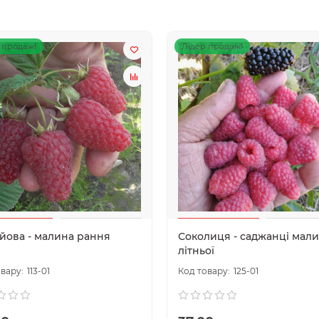
 продаж!
Лідер продаж!
ійова - малина рання
Соколиця - саджанці мал
літньої
113-01
125-01