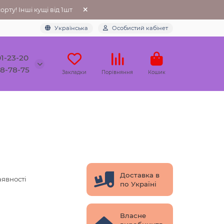
рту! Інші кущі від 1шт
Українська
Особистий кабінет
01-23-20
78-78-75
Закладки
Порівняння
Кошик
Доставка в
аявності
по Україні
Власне