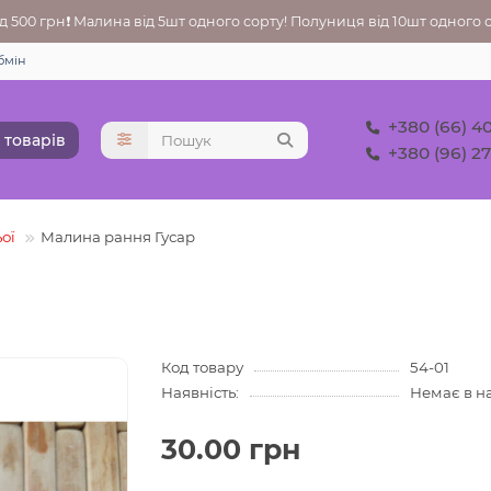
 500 грн❗ Малина від 5шт одного сорту! Полуниця від 10шт одного со
бмін
+380 (66) 4
 товарів
+380 (96) 2
ої
Малина рання Гусар
Код товару
54-01
Наявність:
Немає в н
30.00 грн