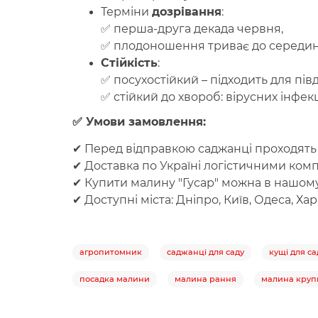
Терміни
дозрівання
:
✅ перша-друга декада червня,
✅ плодоношення триває до середини
Стійкість
:
✅ посухостійкий – підходить для півд
✅ стійкий до хвороб: вірусних інфекц
✅ Умови замовлення:
✔ Перед відправкою саджанці проходять 
✔ Доставка по Україні логістичними комп
✔ Купити малину "Гусар" можна в нашому
✔ Доступні міста: Дніпро, Київ, Одеса, Хар
агропитомник
саджанці для саду
кущі для са
посадка малини
малина рання
малина круп