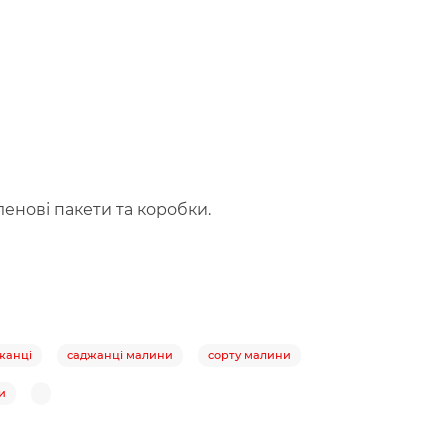
енові пакети та коробки.
жанці
саджанці малини
сорту малини
и