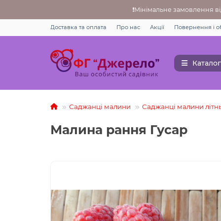
❗Мінімальне замовлення від
Доставка та оплата
Про нас
Акції
Повернення i о
Каталог
Саджанці малини
Саджанці малини літнь
Малина рання Гусар