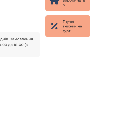
виробництв
о
Гнучкі
знижки на
гурт
5 днів. Замовлення
-00 до 18-00 (в