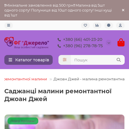
❗Мінімальне замовлення від 500 грн❗ Малина від 5шт
одного сорту! Полуниця від 10шт одного сорту! Інші кущі
від 1шт
+380 (66) 401-23-20
+380 (96) 278-78-75
Каталог товарів
і ремонтантної малини
Джоан Джей - малина ремонтантна
Саджанці малини ремонтантної
Джоан Джей
Лідер продаж!