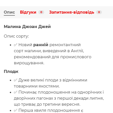
Опис
Відгуки
Запитання-відповідь
0
0
Малина
Джоан Джей
Опис сорту:
✅
Новий
ранній
ремонтантний
сорт
малини, виведений в Англії,
рекомендований для промислового
вирощування.
Плоди
:
✅
Дуже великі плоди
з відмінними
товарними якостями.
✅ Починає плодоношення на однорічних і
дворічних пагонах з першої декади липня,
що триває до третини вересня.
✅ Перша хвиля плодоношення є