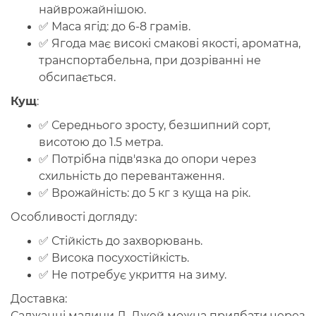
найврожайнішою.
✅
Маса ягід
: до 6-8 грамів.
✅ Ягода має
високі смакові якості
, ароматна,
транспортабельна, при дозріванні не
обсипається.
Кущ
:
✅
Середнього зросту
, безшипний сорт,
висотою до 1.5 метра.
✅
Потрібна підв'язка до опори
через
схильність до перевантаження.
✅
Врожайність
: до 5 кг з куща на рік.
Особливості догляду:
✅
Стійкість до захворювань
.
✅
Висока посухостійкість
.
✅ Не потребує укриття на зиму.
Доставка:
Саджанці малини
Д. Джей
можна придбати через