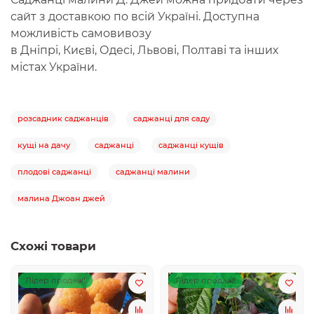
сайт з доставкою по всій Україні. Доступна
можливість самовивозу
в
Дніпрі
,
Києві
,
Одесі
,
Львові
,
Полтаві
та інших
містах України.
розсадник саджанців
саджанці для саду
кущі на дачу
саджанці
саджанці кущів
плодові саджанці
саджанці малини
малина Джоан джей
Схожі товари
Лідер продаж!
Лідер продаж!