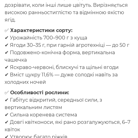
дозрівати, коли інші лише цвітуть. Вирізняється
високою ранньостиглістю та відмінною якістю
ягід.
✅
Характеристики сорту:
✔ Урожайність 700–900 г з куща
✔ Ягоди 30–35 г, при гарній агротехніці — до 50 г
✔ Подовжено-конічна форма, вертикальна
чашечка
✔ Яскраво-червоні, блискучі та щільні ягоди
✔ Вміст цукру 11,6% — дуже солодкі навіть за
холодних ночей
✅
Особливості рослини:
✔ Габітус відкритий, середньої сили, з
вертикальним листям
✔ Сильна коренева система
✔ Довгі квітконоси, які рано розгалужуються, 6–7
квіток
✔ Утворює багато ріжків