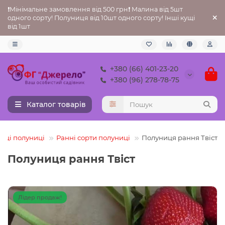
❗Мінімальне замовлення від 500 грн❗ Малина від 5шт
одного сорту! Полуниця від 10шт одного сорту! Інші кущі
від 1шт
+380 (66) 401-23-20
+380 (96) 278-78-75
Каталог товарів
нці полуниці
Ранні сорти полуниці
Полуниця рання Твіст
Полуниця рання Твіст
Лідер продаж!