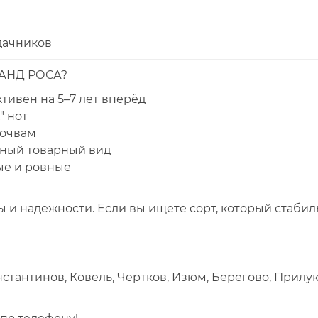
 дачников
АНД РОСА?
тивен на 5–7 лет вперёд
" нот
почвам
ьный товарный вид
ые и ровные
ы и надежности. Если вы ищете сорт, который стабил
тантинов, Ковель, Чертков, Изюм, Берегово, Прилуки