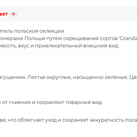
вет
0
тель польской селекции
онерами Польши путем скрещивания сортов 'Granda' 
ивость, вкус и привлекательный внешний вид.
загущению. Листья округлые, насыщенно-зелёные. Ц
от гниения и сохраняют товарный вид.
 что облегчает уход и сохраняет аккуратность поса