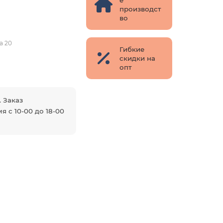
производст
во
а 20
Гибкие
скидки на
опт
. Заказ
я с 10-00 до 18-00