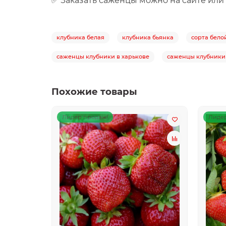
✅
Заказать саженцы можно на сайте или
клубника белая
клубника бьянка
сорта бело
саженцы клубники в харькове
саженцы клубники
Похожие товары
Лидер продаж!
Лидер