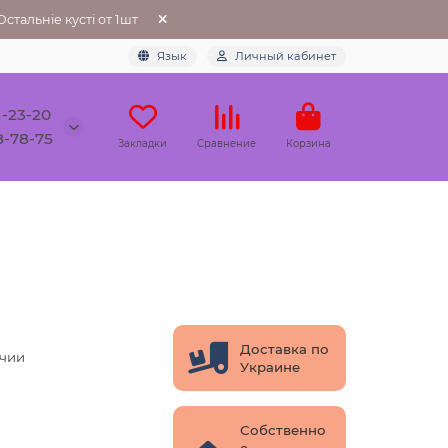
тальніе кусті от 1шт
Язык
Личный кабинет
1-23-20
8-78-75
Закладки
Сравнение
Корзина
Доставка по
ичии
Украине
Собственно
е