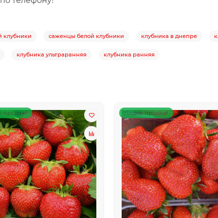
 по телефону!
й клубники
саженцы белой клубники
клубника в днепре
к
клубника ультраранняя
клубника ранняя
 продаж!
Лидер продаж!