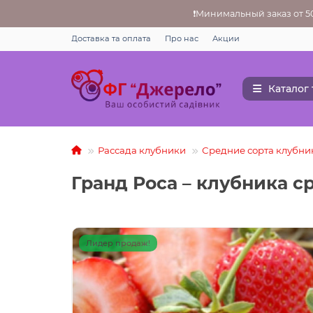
❗Минимальный заказ от 500
Доставка та оплата
Про нас
Акции
Каталог
Рассада клубники
Средние сорта клубни
Гранд Роса – клубника с
Лидер продаж!