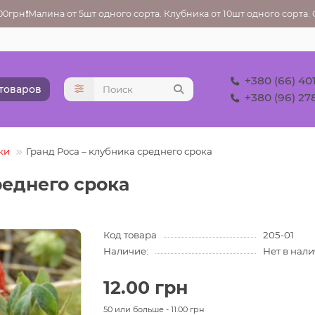
грн❗Малина от 5шт одного сорта. Клубника от 10шт одного сорта. Ос
+380 (66) 40
 товаров
+380 (96) 27
ки
Гранд Роса – клубника среднего срока
реднего срока
Код товара
205-01
Наличие:
Нет в нал
12.00 грн
50 или больше - 11.00 грн