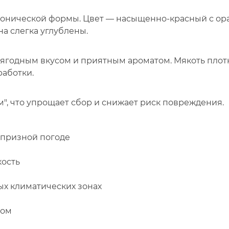
конической формы. Цвет — насыщенно-красный с ор
а слегка углублены.
-ягодным вкусом и приятным ароматом. Мякоть плот
работки.
м", что упрощает сбор и снижает риск повреждения.
апризной погоде
кость
ых климатических зонах
щом