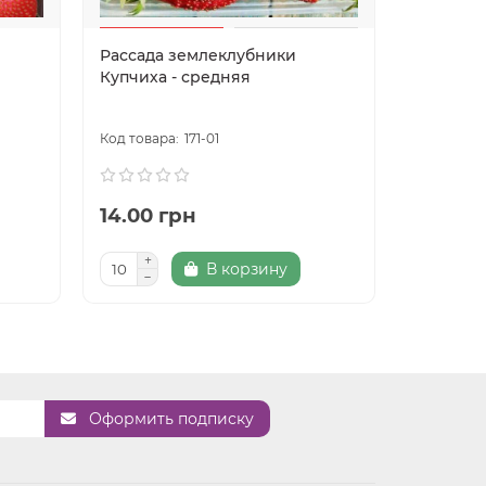
Рассада землеклубники
Лебедуш
Купчиха - средняя
171-01
14.00 грн
12.00 
В корзину
Про
Оформить подписку