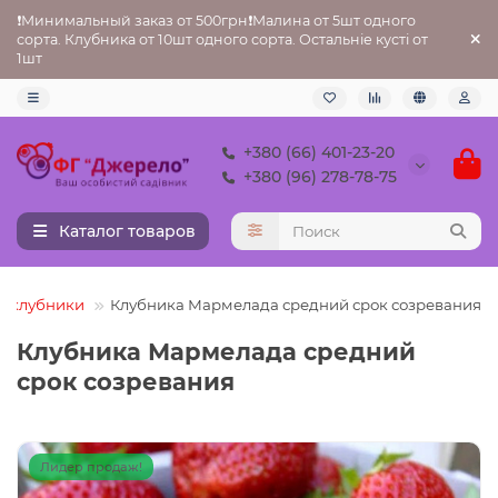
❗Минимальный заказ от 500грн❗Малина от 5шт одного
сорта. Клубника от 10шт одного сорта. Остальніе кусті от
1шт
+380 (66) 401-23-20
+380 (96) 278-78-75
Каталог товаров
а клубники
Клубника Мармелада средний срок созревания
Клубника Мармелада средний
срок созревания
Лидер продаж!