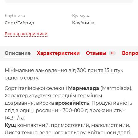
Клубника
Культура
Сорт/Гибрид
Клубника
Все характеристики
Описание
Характеристики
Отзывы
Вопро
0
Мінімальне замовлення від 300 грн та 15 штук
одного сорту.
Сорт італійської селекції
Мармелада
(Marmolada).
Характеризується середнім терміном
дозрівання, висока
врожайність
. Продуктивність
ягід з однієї рослини - 700-800 г, врожайність -
14,3 т/га.
Кущ
компактний, прямостоячий, малолистяний.
Листя темно-зеленого кольору. Квітконоси довгі,