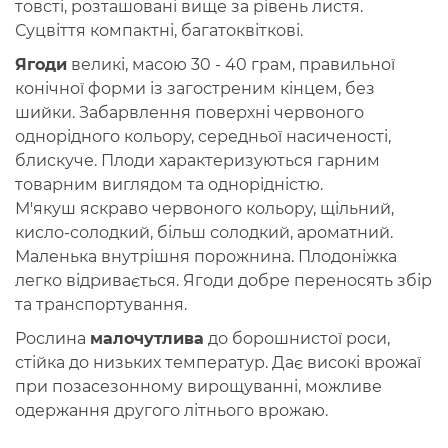
товсті, розташовані вище за рівень листя.
Суцвіття компактні, багатоквіткові.
Ягоди
великі, масою 30 - 40 грам, правильної
конічної форми із загостреним кінцем, без
шийки. Забарвлення поверхні червоного
однорідного кольору, середньої насиченості,
блискуче. Плоди характеризуються гарним
товарним виглядом та однорідністю.
М'якуш яскраво червоного кольору, щільний,
кисло-солодкий, більш солодкий, ароматний.
Маленька внутрішня порожнина. Плодоніжка
легко відривається. Ягоди добре переносять збір
та транспортування.
Рослина
малочутлива
до борошнистої роси,
стійка до низьких температур. Дає високі врожаї
при позасезонному вирощуванні, можливе
одержання другого літнього врожаю.