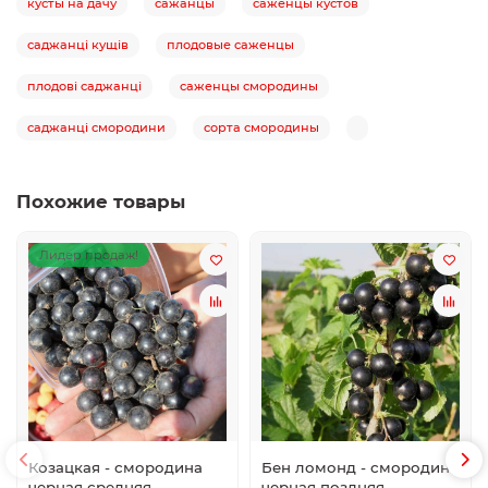
кусты на дачу
сажанцы
саженцы кустов
саджанці кущів
плодовые саженцы
плодові саджанці
саженцы смородины
саджанці смородини
сорта смородины
Похожие товары
Лидер продаж!
Козацкая - смородина
Бен ломонд - смородина
черная средняя
черная поздняя