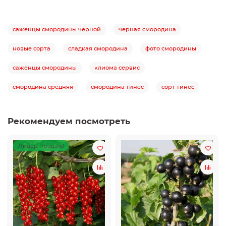
саженцы смородины черной
черная смородина
новые сорта
сладкая смородина
фото смородины
саженцы смородины
клиома сервис
смородина средняя
смородина тинес
сорт тинес
Рекомендуем посмотреть
Лидер продаж!