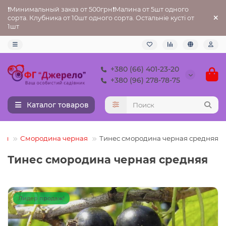
❗Минимальный заказ от 500грн❗Малина от 5шт одного
сорта. Клубника от 10шт одного сорта. Остальніе кусті от
1шт
+380 (66) 401-23-20
+380 (96) 278-78-75
Каталог товаров
ны
Смородина черная
Тинес смородина черная средняя
Тинес смородина черная средняя
Лидер продаж!