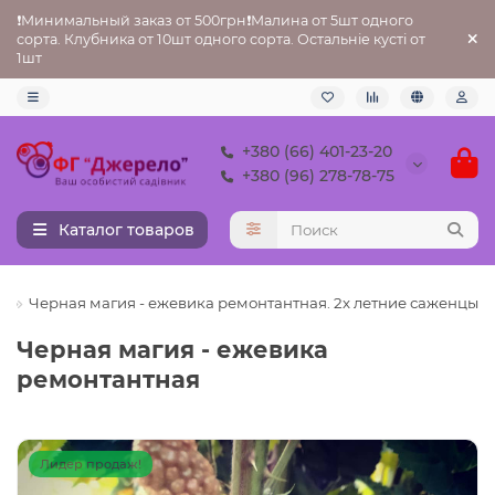
❗Минимальный заказ от 500грн❗Малина от 5шт одного
сорта. Клубника от 10шт одного сорта. Остальніе кусті от
1шт
+380 (66) 401-23-20
+380 (96) 278-78-75
Каталог товаров
я
Черная магия - ежевика ремонтантная. 2х летние саженцы
Черная магия - ежевика
ремонтантная
Лидер продаж!