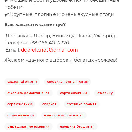
✔️ Мощный рост и удобные, почти бесшипные
побеги.
✔️ Крупные, плотные и очень вкусные ягоды.
Как заказать саженцы?
Доставка в Днепр, Винницу, Львов, Ужгород.
Телефон: +38 066 401 2320
Email:
dgerelo.net@gmail.com
Желаем удачного выбора и богатых урожаев!
саджанці ожини
ежевика черная магия
ежевика ремонтантная
сорта ежевики
ежевику
сорт ежевики
сладкая
ежевика ранняя
ягода ежевики
ежевика мороженная
выращивание ежевики
ежевика бесшипая