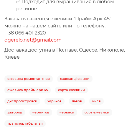
✅ Подходит для выращивания в любом
регионе.
Заказать саженцы ежевики "Прайм Арк 45"
можно на нашем сайте или по телефону:
+38 066 401 2320
dgerelo.net@gmail.com
Доставка доступна в Полтаве, Одессе, Никополе,
Киеве
ежевика ремонтантная
саджанці ожини
ежевика прайм арк 45
сорта ежевики
днепропетровск
харьков
львов
киев
ужгород
чернигов
черкаси
сорт ежевики
транспортабельная