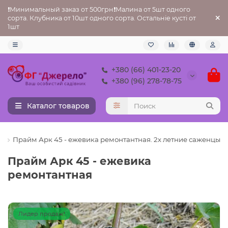
❗Минимальный заказ от 500грн❗Малина от 5шт одного
сорта. Клубника от 10шт одного сорта. Остальніе кусті от
1шт
+380 (66) 401-23-20
+380 (96) 278-78-75
Каталог товаров
я
Прайм Арк 45 - ежевика ремонтантная. 2х летние саженцы
Прайм Арк 45 - ежевика
ремонтантная
Лидер продаж!