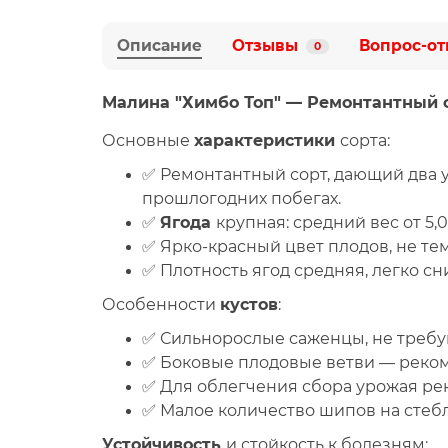
Описание
Отзывы
Вопрос-от
0
Малина "
Химбо Топ
" — Ремонтантный 
Основные
характеристики
сорта:
✅
Ремонтантный сорт
, дающий два 
прошлогодних побегах.
✅
Ягода
крупная
: средний вес от 5,
✅
Ярко-красный цвет
плодов, не те
✅
Плотность
ягод средняя, легко с
Особенности
кустов
:
✅
Сильнорослые саженцы
, не тре
✅
Боковые плодовые ветви
— реком
✅ Для облегчения сбора урожая р
✅
Малое количество шипов
на стебл
Устойчивость
и стойкость к болезням: