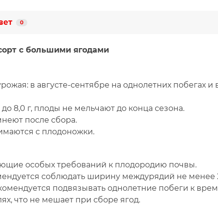
вет
0
сорт с большими ягодами
урожая: в августе-сентябре на однолетних побегах и
0 до 8,0 г, плоды не мельчают до конца сезона.
мнеют после сбора.
нимаются с плодоножки.
бующие особых требований к плодородию почвы.
ендуется соблюдать ширину междурядий не менее 2
екомендуется
подвязывать однолетние побеги
к врем
ях, что не мешает при сборе ягод.