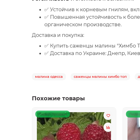
✅
Устойчив к корневым гнилям
, вк
✅ Повышенная устойчивость к боле
органическом производстве
.
Доставка и покупка:
✅
Купить саженцы малины "Химбо Т
✅
Доставка по Украине
: Днепр, Кие
малина одесса
саженцы малины химбо топ
Похожие товары
Лидер продаж!
Лидер