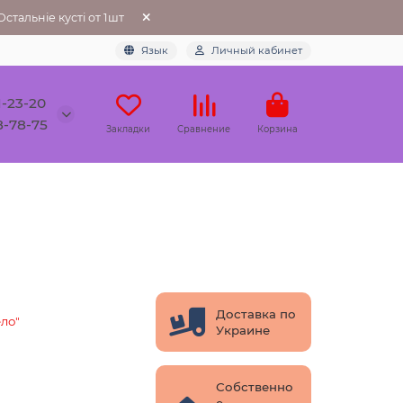
тальніе кусті от 1шт
Язык
Личный кабинет
1-23-20
8-78-75
Закладки
Сравнение
Корзина
Доставка по
ло"
Украине
Собственно
е