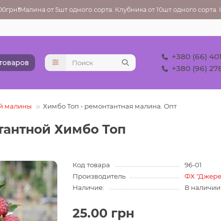
грн❗Малина от 5шт одного сорта. Клубника от 10шт одного сорта. Ос
+380 (66) 40
 товаров
+380 (96) 27
й малины
Химбо Топ - ремонтантная малина. Опт
антной Химбо Топ
Код товара
96-01
Производитель
ФХ "Джере
Наличие:
В наличии
25.00 грн