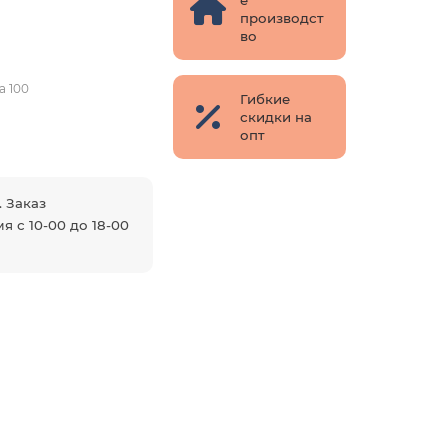
производст
во
а 100
Гибкие
скидки на
опт
. Заказ
я с 10-00 до 18-00