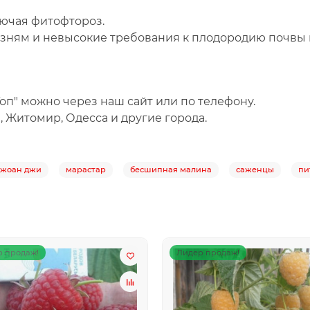
лючая фитофтороз.
зням и невысокие требования к плодородию почвы 
оп"
можно через наш сайт или по телефону.
в, Житомир, Одесса и другие города.
джоан джи
марастар
бесшипная малина
саженцы
пи
 продаж!
Лидер продаж!