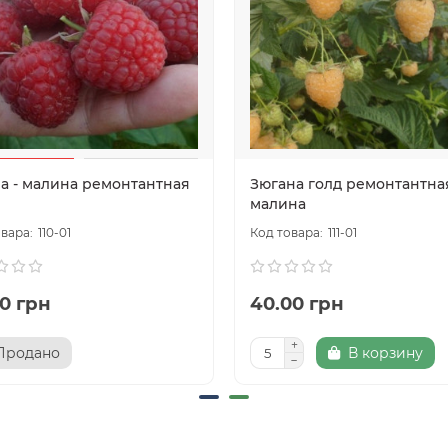
а - малина ремонтантная
Зюгана голд ремонтантна
малина
110-01
111-01
00 грн
40.00 грн
Продано
В корзину