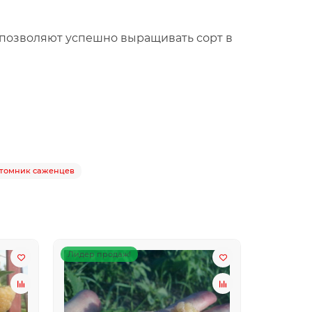
позволяют успешно выращивать сорт в
томник саженцев
Лидер продаж!
Лидер пр