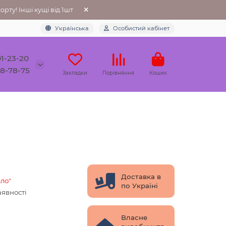
рту! Інші кущі від 1шт
Українська
Особистий кабінет
01-23-20
78-78-75
Закладки
Порівняння
Кошик
Доставка в
ло"
по Україні
аявності
Власне