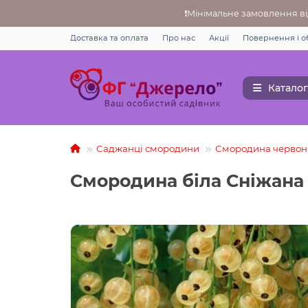
❗Мінімальне замовлення від
Доставка та оплата
Про нас
Акції
Повернення i о
Каталог
Саджанці смородини
Смородина червона
Смородина біла Сніжана