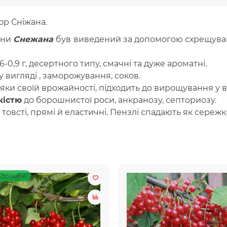
ор Сніжана.
ини
Снежана
був
виведений за допомогою схрещуванн
6-0,9 г, десертного типу, смачні та дуже ароматні.
 вигляді , заморожування, соков.
и своїй врожайності, підходить до вирощування у вс
кістю
до борошнистої роси, анкранозу, септориозу.
овсті, прямі й еластичні. Пензлі спадають як сережки, 
 продаж!