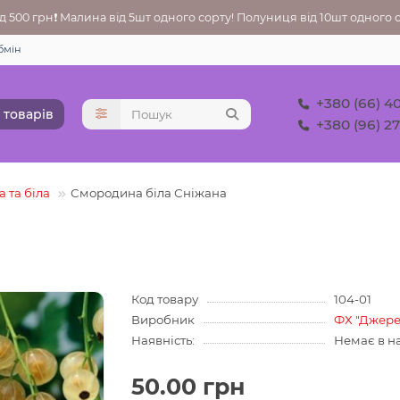
 500 грн❗ Малина від 5шт одного сорту! Полуниця від 10шт одного со
бмін
+380 (66) 4
 товарів
+380 (96) 2
 та біла
Смородина біла Сніжана
Код товару
104-01
Виробник
ФХ "Джере
Наявність:
Немає в н
50.00 грн