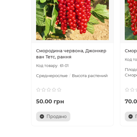
Смородина червона, Джонкер
Смор
ван Тетс, рання
61-01
Плод
Смор
Среднерослые
Высота растений
50.00 грн
70.
Продано