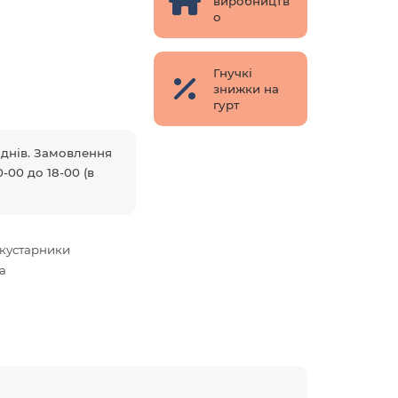
виробництв
о
Гнучкі
знижки на
гурт
5 днів. Замовлення
-00 до 18-00 (в
кустарники
а