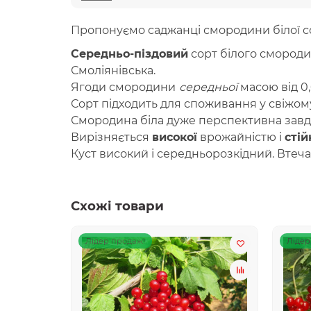
Пропонуємо саджанці смородини білої с
Середньо-піздовий
сорт білого смород
Смоліянівська.
Ягоди смородини
середньої
масою від 0,
Сорт підходить для споживання у свіжому
Смородина біла дуже перспективна завдяк
Вирізняється
високої
врожайністю і
стій
Куст високий і середньорозкідний. Втеча т
Схожі товари
Лідер продаж!
Лідер