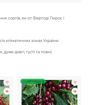
я сортів, як-от Фертоді Пирос і
іх кліматичних зонах України.
дуже довгі, густі та повні.
Лідер продаж!