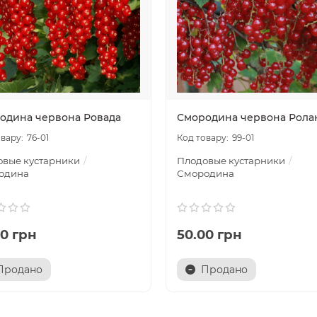
одина червона Ровада
Смородина червона Рола
76-01
99-01
овые кустарники
Плодовые кустарники
одина
Смородина
00 грн
50.00 грн
Продано
Продано