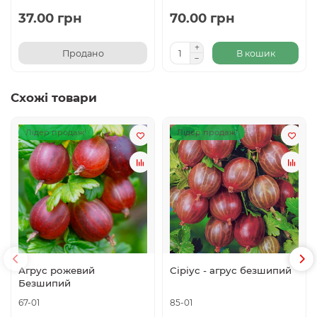
37.00 грн
70.00 грн
Продано
В кошик
Схожі товари
Лідер продаж!
Лідер продаж!
Агрус рожевий
Сіріус - агрус безшипий
Безшипий
67-01
85-01