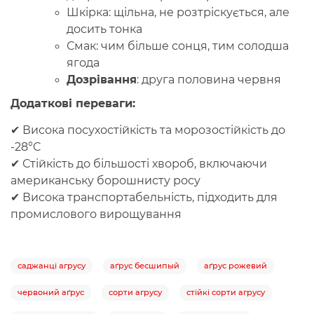
Шкірка: щільна, не розтріскується, але
досить тонка
Смак: чим більше сонця, тим солодша
ягода
Дозрівання
: друга половина червня
Додаткові
переваги
:
✔ Висока посухостійкість та морозостійкість до
-28°C
✔ Стійкість до більшості хвороб, включаючи
американську борошнисту росу
✔ Висока транспортабельність, підходить для
промислового вирощування
саджанці агрусу
аґрус бесшипый
аґрус рожевий
червоний аґрус
сорти агрусу
стійкі сорти агрусу