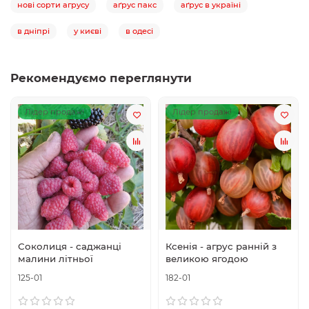
нові сорти агрусу
аґрус пакс
аґрус в україні
в дніпрі
у києві
в одесі
Рекомендуємо переглянути
Лідер продаж!
Лідер продаж!
Соколиця - саджанці
Ксенія - агрус ранній з
малини літньої
великою ягодою
125-01
182-01