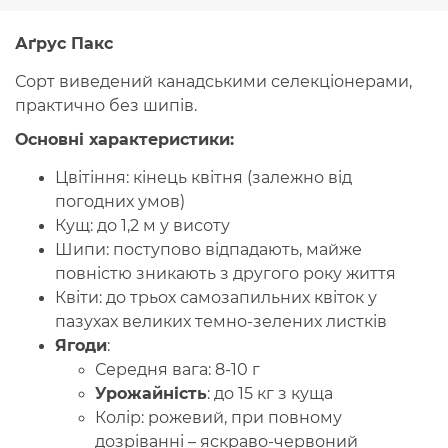
Аґрус
Пакс
Сорт виведений канадськими селекціонерами,
практично без шипів.
Основні
характеристики
:
Цвітіння:
кінець квітня (залежно від
погодних умов)
Кущ:
до 1,2 м у висоту
Шипи:
поступово відпадають, майже
повністю зникають з другого року життя
Квіти:
до трьох самозапильних квіток у
пазухах великих темно-зелених листків
Ягоди
:
Середня вага: 8-10 г
Урожайність
: до 15 кг з куща
Колір: рожевий, при повному
дозріванні – яскраво-червоний