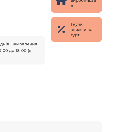
виробництв
о
Гнучкі
знижки на
гурт
5 днів. Замовлення
-00 до 18-00 (в