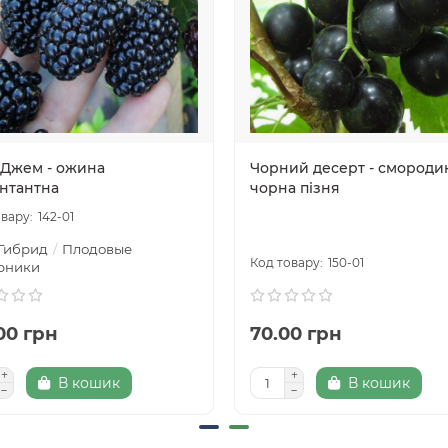
 Джем - ожина
Чорний десерт - смороди
нтантна
чорна пізня
142-01
Гибрид
Плодовые
150-01
рники
00 грн
70.00 грн
В кошик
В кошик