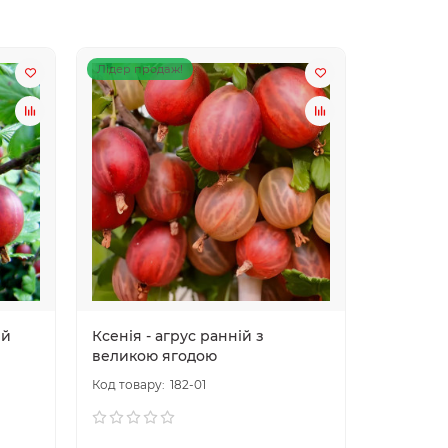
Лідер продаж!
ий
Ксенія - агрус ранній з
великою ягодою
182-01