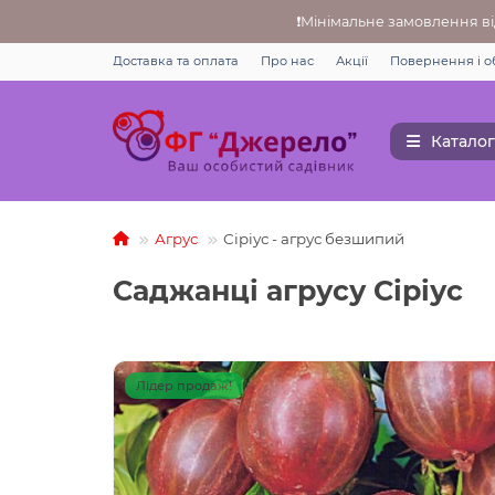
❗Мінімальне замовлення від
Доставка та оплата
Про нас
Акції
Повернення i о
Каталог
Агрус
Сіріус - агрус безшипий
Саджанці агрусу Сіріус
Лідер продаж!