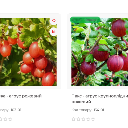
Лідер продаж!
ка - агрус рожевий
Пакс - агрус крупноплідн
рожевий
103-01
134-01