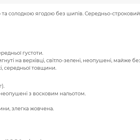
 та солодкою ягодою без шипів. Середньо-строковий 
редньої густоти.
вигнуті на верхівці, світло-зелені, неопушені, майже бе
кі, середньої товщини.
).
 неопушені з восковим нальотом.
ини, злегка жовчена.