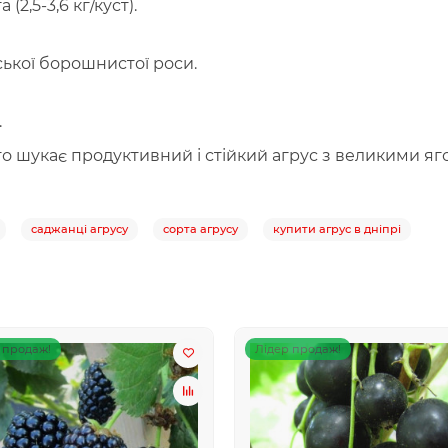
 (2,5-3,6 кг/куст).
ької борошнистої роси.
.
то шукає продуктивний і стійкий агрус з великими яг
саджанці агрусу
сорта агрусу
купити агрус в дніпрі
 продаж!
Лідер продаж!