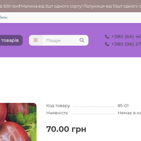
 500 грн❗ Малина від 5шт одного сорту! Полуниця від 10шт одного со
бмін
+380 (66) 4
 товарів
+380 (96) 2
Код товару
85-01
Наявність:
Немає в н
70.00 грн