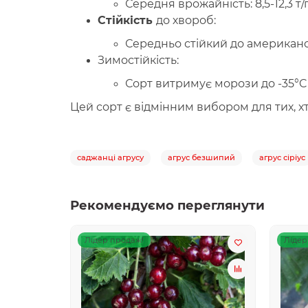
Середня врожайність: 8,5-12,3 т/га
Стійкість
до хвороб:
Середньо стійкий до американс
Зимостійкість:
Сорт витримує морози до -35°C
Цей сорт є відмінним вибором для тих, х
саджанці агрусу
агрус безшипий
агрус сіріус
Рекомендуємо переглянути
Лідер продаж!
Лідер