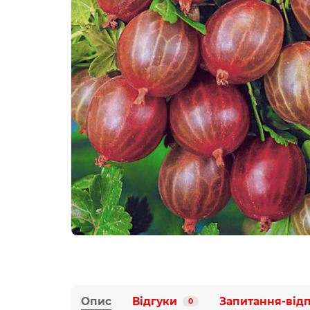
Опис
Відгуки
Запитання-від
0