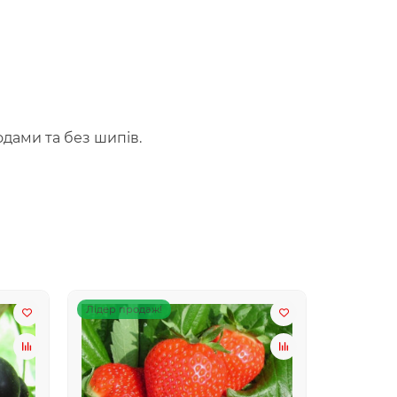
одами та без шипів.
Лідер продаж!
Лідер про