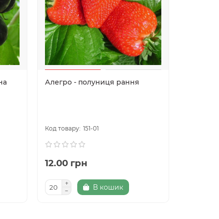
на
Алегро - полуниця рання
Ксенія -
великою
151-01
12.00 грн
70.00 
В кошик