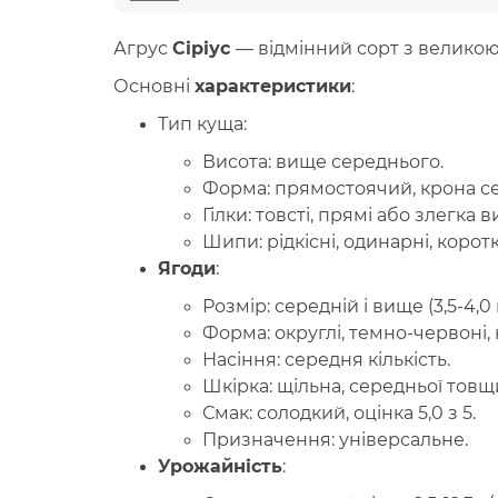
Агрус
Сіріус
— відмінний сорт з великою
Основні
характеристики
:
Тип куща:
Висота: вище середнього.
Форма: прямостоячий, крона се
Гілки: товсті, прямі або злегка 
Шипи: рідкісні, одинарні, корот
Ягоди
:
Розмір: середній і вище (3,5-4,0 г
Форма: округлі, темно-червоні,
Насіння: середня кількість.
Шкірка: щільна, середньої товщ
Смак: солодкий, оцінка 5,0 з 5.
Призначення: універсальне.
Урожайність
: