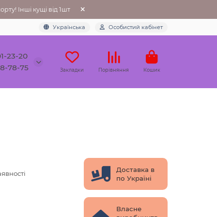
рту! Інші кущі від 1шт
Українська
Особистий кабінет
01-23-20
78-78-75
Закладки
Порівняння
Кошик
Доставка в
аявності
по Україні
Власне