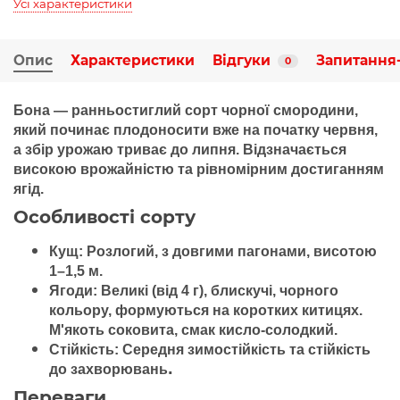
Усі характеристики
Опис
Характеристики
Відгуки
Запитання-
0
Бона
—
ранньостиглий
сорт чорної смородини,
який починає плодоносити вже на початку червня,
а збір урожаю триває до липня. Відзначається
високою
врожайністю
та рівномірним достиганням
ягід.
Особливості сорту
Кущ:
Розлогий, з довгими пагонами, висотою
1–1,5 м.
Ягоди:
Великі (від 4 г), блискучі, чорного
кольору, формуються на коротких китицях.
М'якоть соковита, смак кисло-солодкий.
Стійкість:
Середня зимостійкість та стійкість
.
до захворювань
Переваги