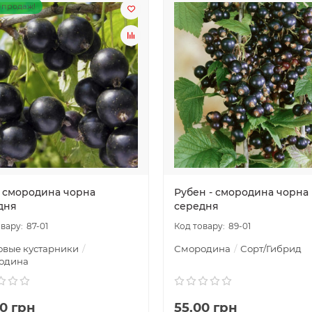
 продаж!
с смородина чорна
Рубен - смородина чорна
дня
середня
87-01
89-01
овые кустарники
Смородина
Сорт/Гибрид
одина
00 грн
55.00 грн