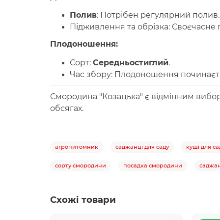
Полив
:
Потрібен регулярний полив.
Підживлення та обрізка:
Своєчасне п
Плодоношення
:
Сорт:
Середньостиглий
.
Час збору:
Плодоношення починається
Смородина "Козацька"
є відмінним виборо
обсягах.
агропитомник
саджанці для саду
кущі для са
сорту смородини
посадка смородини
саджан
Схожі товари