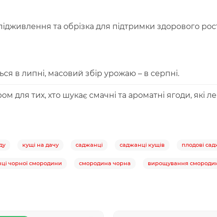
ідживлення та обрізка для підтримки здорового росту
 в липні, масовий збір урожаю – в серпні.
м для тих, хто шукає смачні та ароматні ягоди, які 
ду
кущі на дачу
саджанці
саджанці кущів
плодові сад
ці чорної смородини
смородина чорна
вирощування смороди