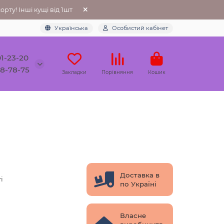
рту! Інші кущі від 1шт
Українська
Особистий кабінет
01-23-20
78-78-75
Закладки
Порівняння
Кошик
Доставка в
і
по Україні
Власне