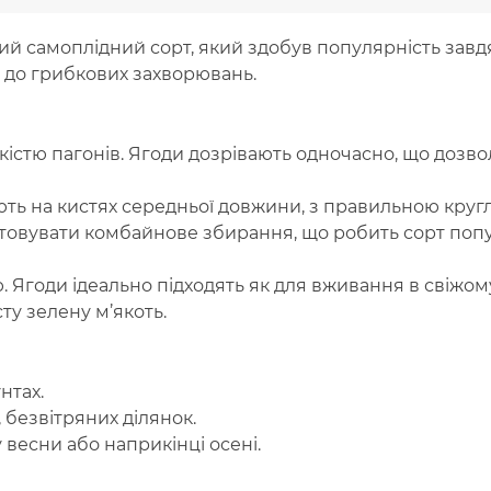
й самоплідний сорт, який здобув популярність завд
ть до грибкових захворювань.
істю пагонів. Ягоди дозрівають одночасно, що дозволя
ють на кистях середньої довжини, з правильною кру
товувати комбайнове збирання, що робить сорт по
Ягоди ідеально підходять як для вживання в свіжому в
ту зелену м’якоть.
нтах.
безвітряних ділянок.
весни або наприкінці осені.