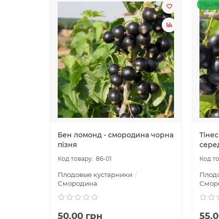
Лідер
Бен ломонд - смородина чорна
Тіне
пізня
сере
86-01
Плодовые кустарники
Плод
Смородина
Смор
50.00 грн
55.