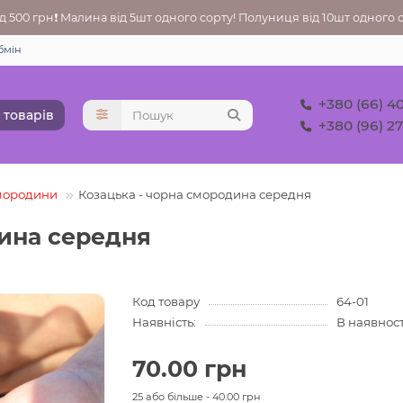
 500 грн❗ Малина від 5шт одного сорту! Полуниця від 10шт одного со
бмін
+380 (66) 4
 товарів
+380 (96) 2
смородини
Козацька - чорна смородина середня
дина середня
Код товару
64-01
Наявність:
В наявност
70.00 грн
25 або більше - 40.00 грн