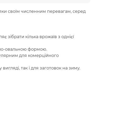
яки своїм численним перевагам, серед
є зібрати кілька врожаїв з однієї
гло-овальною формою.
пулярним для комерційного
игляді, так і для заготовок на зиму.