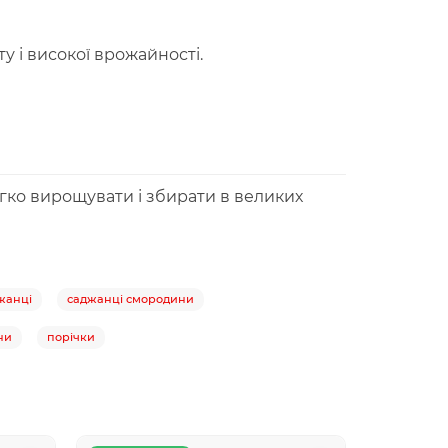
 і високої врожайності.
легко вирощувати і збирати в великих
жанці
саджанці смородини
ни
порічки