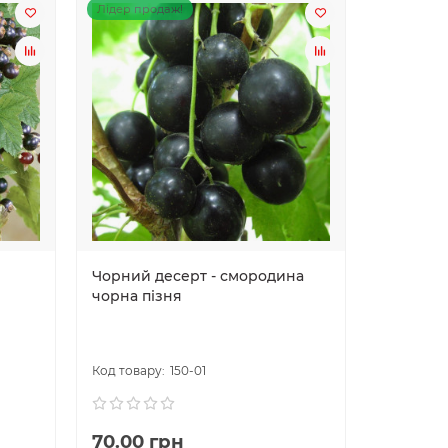
Лідер продаж!
Лідер про
Чорний десерт - смородина
Бона - 
чорна пізня
Плодовые
Смороди
150-01
70.00 грн
65.00 