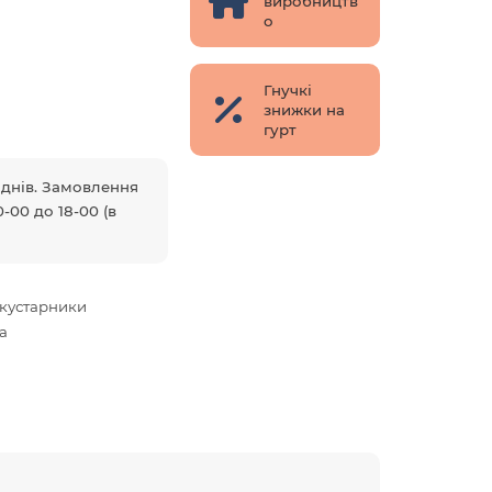
виробництв
о
Гнучкі
знижки на
гурт
5 днів. Замовлення
-00 до 18-00 (в
кустарники
а