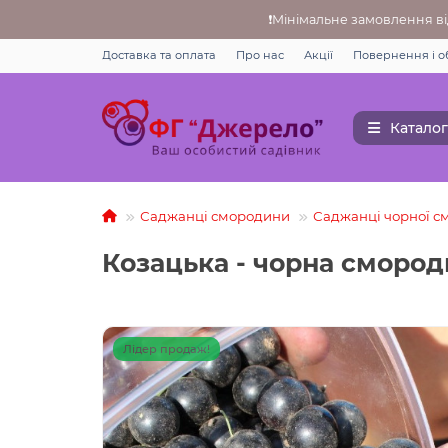
❗Мінімальне замовлення від
Доставка та оплата
Про нас
Акції
Повернення i о
Каталог
Саджанці смородини
Саджанці чорної 
Козацька - чорна сморо
Лідер продаж!