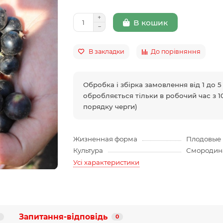
В кошик
В закладки
До порівняння
Обробка і збірка замовлення від 1 до 
обробляється тільки в робочий час з 10
порядку черги)
Жизненная форма
Плодовые 
Культура
Смородин
Усі характеристики
Запитання-відповідь
0