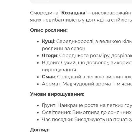
Смородина "
Козацька
"
– високоврожайни
яких невибагливість у догляді та стійкіс
Опис рослини:
Кущі
:
Середньорослі, з великою кільк
рослини за сезон.
Ягоди
:
Середнього розміру, дозріва
Відрив:
Сухий, що дозволяє викорис
вирощування.
Смак
:
Солодкий з легкою кислинкою. 
Аромат:
Має чудовий аромат і м’ясис
Умови вирощування:
Ґрунт:
Найкраще росте на легких ґру
Освітлення:
Вимоглива до сонячних, 
Час посадки:
Висаджують на початку 
Догляд: