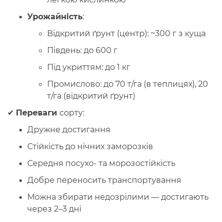
Урожайність
:
Відкритий ґрунт (центр): ~300 г з куща
Південь: до 600 г
Під укриттям: до 1 кг
Промислово: до 70 т/га (в теплицях), 20
т/га (відкритий ґрунт)
✔
Переваги
сорту:
Дружне достигання
Стійкість до нічних заморозків
Середня посухо- та морозостійкість
Добре переносить транспортування
Можна збирати
недозрілими
— достигають
через 2–3 дні