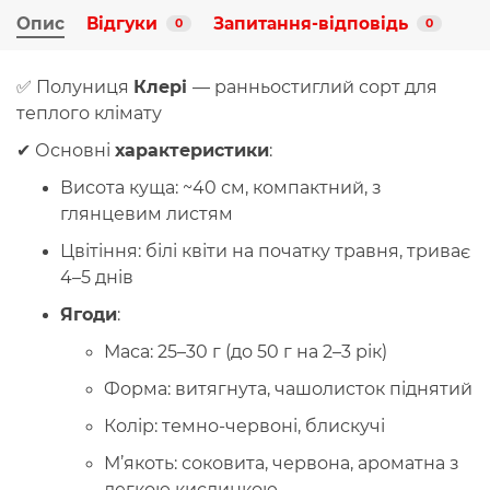
Опис
Відгуки
Запитання-відповідь
0
0
✅ Полуниця
Клері
— ранньостиглий сорт для
теплого клімату
✔ Основні
характеристики
:
Висота куща: ~40 см, компактний, з
глянцевим листям
Цвітіння: білі квіти на початку травня, триває
4–5 днів
Ягоди
:
Маса: 25–30 г (до 50 г на 2–3 рік)
Форма: витягнута, чашолисток піднятий
Колір: темно-червоні, блискучі
М’якоть: соковита, червона, ароматна з
легкою кислинкою