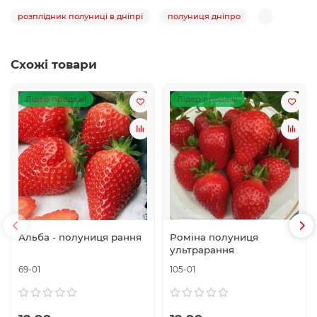
розплідник полуниці в дніпрі
полуниця дніпро
Схожі товари
Лідер продаж!
Лідер продаж!
Альба - полуниця рання
Роміна полуниця
ультрарання
69-01
105-01