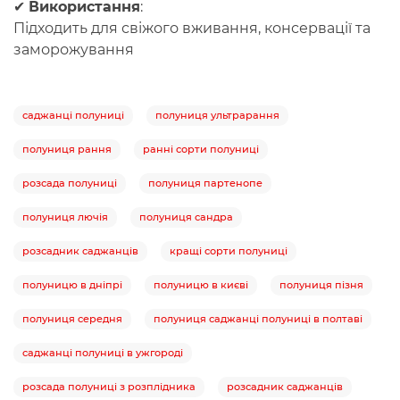
✔
Використання
:
Підходить для
свіжого вживання, консервації та
заморожування
саджанці полуниці
полуниця ультрарання
полуниця рання
ранні сорти полуниці
розсада полуниці
полуниця партенопе
полуниця лючія
полуниця сандра
розсадник саджанців
кращі сорти полуниці
полуницю в дніпрі
полуницю в києві
полуниця пізня
полуниця середня
полуниця саджанці полуниці в полтаві
саджанці полуниці в ужгороді
розсада полуниці з розплідника
розсадник саджанців