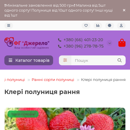
❗Мінімальне замовлення від 500 грн❗ Малина від 5шт
одного сорту! Полуниця від 10шт одного сорту! Інші кущі
від 1шт
+380 (66) 401-23-20
+380 (96) 278-78-75
Каталог товарів
ці полуниці
Ранні сорти полуниці
Клері полуниця рання
Клері полуниця рання
Лідер продаж!