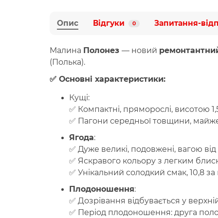
Опис
Відгуки
Запитання-від
0
Малина
Полонез
— новий
ремонтантни
(Полька)
.
✅ Основні характеристики:
Кущі
:
✅ Компактні, пряморослі, висотою 1,
✅ Пагони середньої товщини, майже
Ягода
:
✅ Дуже великі, подовжені, вагою від 
✅ Яскравого кольору з легким блиск
✅ Унікальний солодкий смак, 10,8 за
Плодоношення
:
✅ Дозрівання відбувається у верхній
✅ Період плодоношення: друга пол