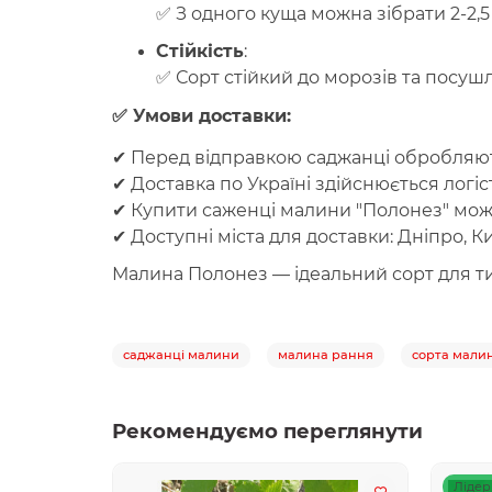
✅ З одного куща можна зібрати 2-2,5 
Стійкість
:
✅ Сорт стійкий до морозів та посуш
✅ Умови доставки:
✔
Перед відправкою
саджанці обробляють
✔
Доставка по Україні
здійснюється логі
✔
Купити саженці малини "Полонез"
можн
✔
Доступні міста для доставки
: Дніпро, К
Малина Полонез
— ідеальний сорт для ти
саджанці малини
малина рання
сорта мали
Рекомендуємо переглянути
Лідер