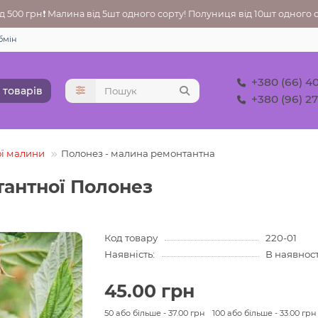
 500 грн❗ Малина від 5шт одного сорту! Полуниця від 10шт одного со
бмін
+380 (66) 4
 товарів
+380 (96) 2
ї малини
Полонез - малина ремонтантна
антної Полонез
Код товару
220-01
Наявність:
В наявност
45.00 грн
50 або більше - 37.00 грн
100 або більше - 33.00 грн