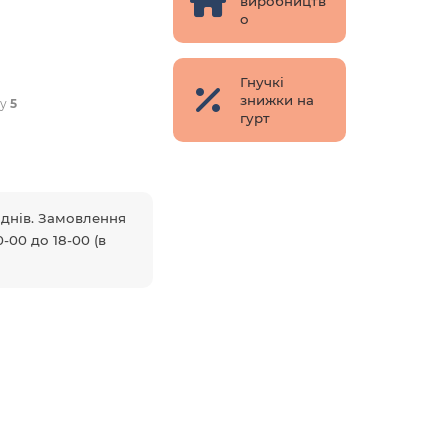
виробництв
о
Гнучкі
знижки на
ру
5
гурт
5 днів. Замовлення
-00 до 18-00 (в