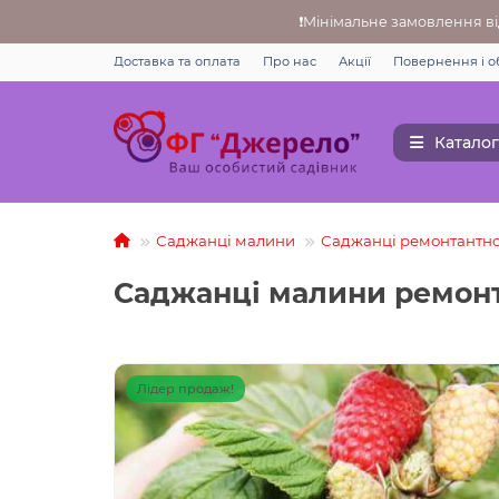
❗Мінімальне замовлення від
Доставка та оплата
Про нас
Акції
Повернення i о
Каталог
Саджанці малини
Саджанці ремонтантно
Саджанці малини ремонт
Лідер продаж!