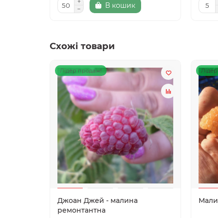
В кошик
Схожі товари
Лідер продаж!
Лідер
Джоан Джей - малина
Мали
ремонтантна