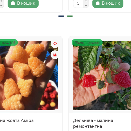
В кошик
В кошик
 продаж!
Лідер продаж!
на жовта Аміра
Дельніва - малина
ремонтантна