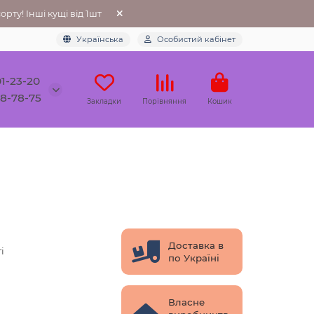
рту! Інші кущі від 1шт
Українська
Особистий кабінет
01-23-20
78-78-75
Закладки
Порівняння
Кошик
Доставка в
і
по Україні
Власне