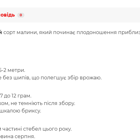
повідь
0
й
сорт малини, який починає плодоношення приблизн
5-2 метри.
 без шипів, що полегшує збір врожаю.
7 до 12 грам.
ом, не темніють після збору.
 шкалою бриксу.
 частині стебел цього року.
овина серпня.