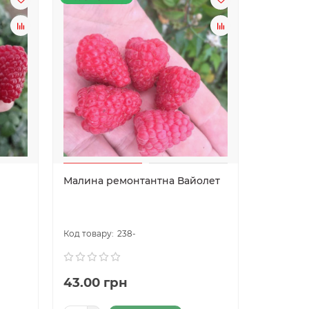
Малина ремонтантна Вайолет
Малина 
Опт
238-
43.00 грн
30.00 