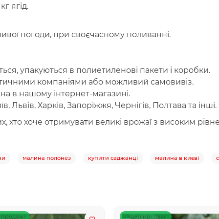
кг ягід.
ливої погоди, при своєчасному поливанні.
ся, упакуються в полиетиленові пакети і коробки.
стичними компаніями або можливий самовивіз.
а в нашому інтернет-магазині.
иїв, Львів, Харків, Запоріжжя, Чернігів, Полтава та інші.
х, хто хоче отримувати великі врожаї з високим рівн
ни
малина полонез
купити саджанці
малина в києві
 продаж!
Лідер продаж!