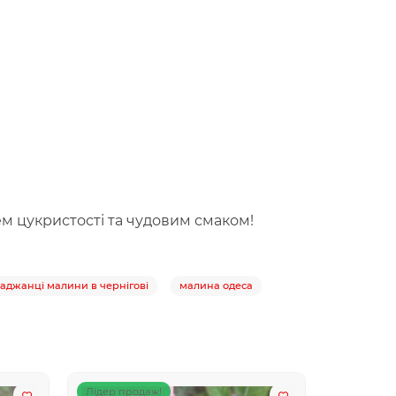
ем цукристості та чудовим смаком!
саджанці малини в чернігові
малина одеса
Лідер продаж!
Лідер про