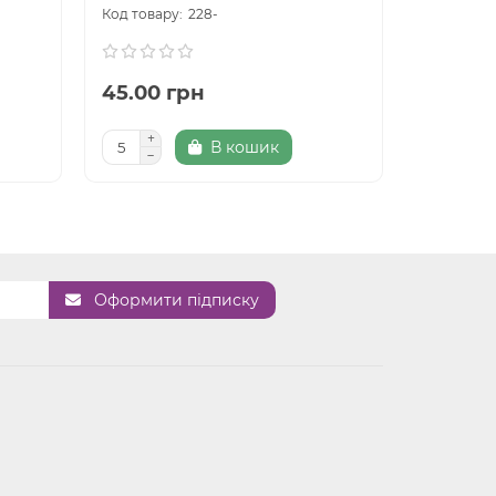
228-
45.00 грн
43.00 
В кошик
Оформити підписку