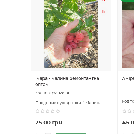
Імара - малина ремонтантна
Амір
оптом
126-01
Плодовые кустарники
Малина
25.00 грн
45.