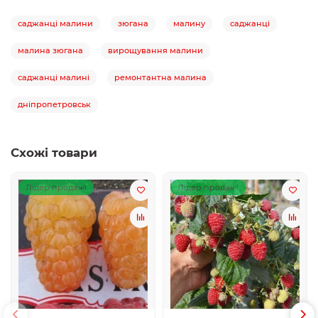
саджанці малини
зюгана
малину
саджанці
малина зюгана
вирощування малини
саджанці малині
ремонтантна малина
дніпропетровськ
Схожі товари
Лідер продаж!
Лідер продаж!