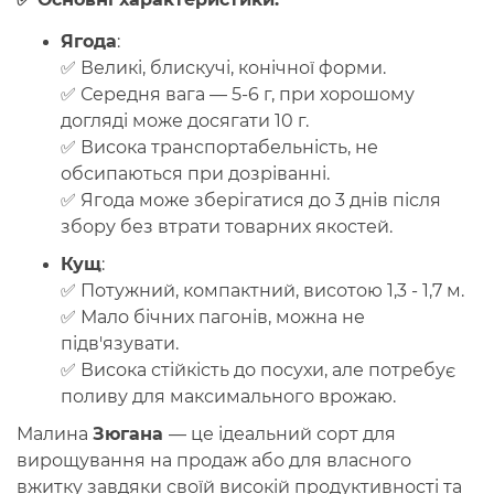
Ягода
:
✅ Великі, блискучі, конічної форми.
✅ Середня вага —
5-6 г
, при хорошому
догляді може досягати
10 г
.
✅ Висока транспортабельність, не
обсипаються при дозріванні.
✅ Ягода може зберігатися до 3 днів після
збору без втрати товарних якостей.
Кущ
:
✅ Потужний, компактний, висотою
1,3 - 1,7 м
.
✅ Мало бічних пагонів, можна не
підв'язувати.
✅ Висока стійкість до посухи, але потребує
поливу для максимального врожаю.
Малина
Зюгана
— це ідеальний сорт для
вирощування на продаж або для власного
вжитку завдяки своїй високій продуктивності та