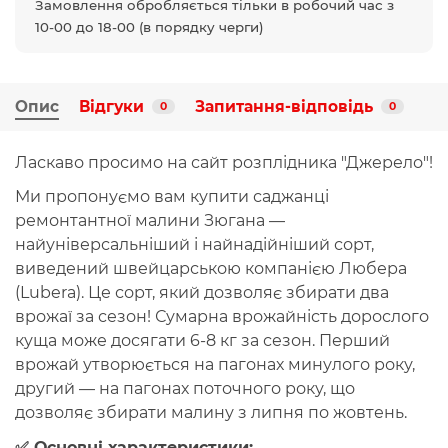
Замовлення обробляється тільки в робочий час з
10-00 до 18-00 (в порядку черги)
Опис
Відгуки
Запитання-відповідь
0
0
Ласкаво просимо на сайт розплідника "Джерело"!
Ми пропонуємо вам купити саджанці
ремонтантної малини
Зюгана
—
найуніверсальніший і найнадійніший сорт,
виведений швейцарською компанією
Любера
(Lubera)
. Це сорт, який дозволяє збирати два
врожаї за сезон! Сумарна врожайність дорослого
куща може досягати
6-8 кг
за сезон. Перший
врожай утворюється на пагонах минулого року,
другий — на пагонах поточного року, що
дозволяє збирати малину з
липня по жовтень
.
✅ Основні характеристики: