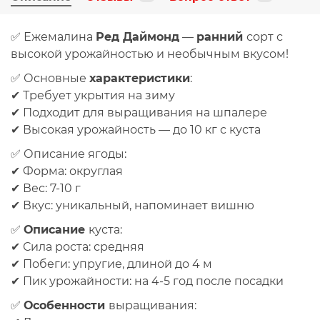
✅
Ежемалина
Ред Даймонд
—
ранний
сорт с
высокой урожайностью и необычным вкусом!
✅
Основные
характеристики
:
✔ Требует укрытия на зиму
✔ Подходит для выращивания на шпалере
✔ Высокая урожайность — до 10 кг с куста
✅
Описание ягоды:
✔
Форма:
округлая
✔
Вес:
7-10 г
✔
Вкус:
уникальный, напоминает вишню
✅
Описание
куста:
✔
Сила роста:
средняя
✔
Побеги:
упругие, длиной до 4 м
✔
Пик урожайности:
на 4-5 год после посадки
✅
Особенности
выращивания: