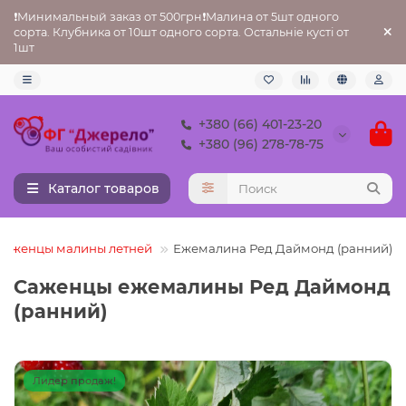
❗Минимальный заказ от 500грн❗Малина от 5шт одного
сорта. Клубника от 10шт одного сорта. Остальніе кусті от
1шт
+380 (66) 401-23-20
+380 (96) 278-78-75
Каталог товаров
Саженцы малины летней
Ежемалина Ред Даймонд (ранний)
Саженцы ежемалины Ред Даймонд
(ранний)
Лидер продаж!