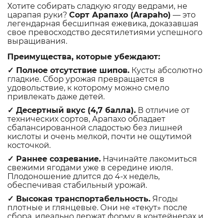
Хотите собирать сладкую ягоду ведрами, не
царапая руки?
Сорт Арапахо (Arapaho)
— это
легендарная бесшипная ежевика, доказавшая
свое превосходство десятилетиями успешного
выращивания.
Преимущества, которые убеждают:
✓ Полное отсутствие шипов.
Кусты абсолютно
гладкие. Сбор урожая превращается в
удовольствие, к которому можно смело
привлекать даже детей.
✓ Десертный вкус (4,7 балла).
В отличие от
технических сортов, Арапахо обладает
сбалансированной сладостью без лишней
кислоты и очень мелкой, почти не ощутимой
косточкой.
✓ Раннее созревание.
Начинайте лакомиться
свежими ягодами уже в середине июля.
Плодоношение длится до 4-х недель,
обеспечивая стабильный урожай.
✓ Высокая транспортабельность.
Ягоды
плотные и глянцевые. Они не «текут» после
сбора, идеально держат форму в контейнерах и